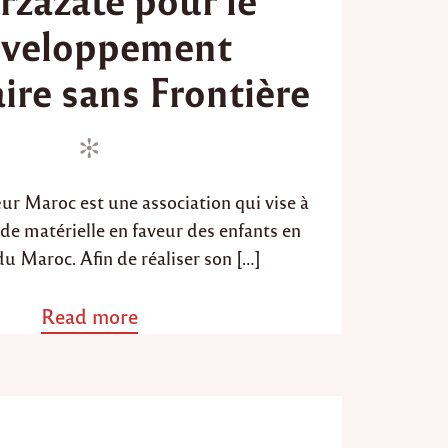
d
veloppement
o
n
ire sans Frontière
ur Maroc est une association qui vise à
de matérielle en faveur des enfants en
 du Maroc. Afin de réaliser son […]
Read more
a
b
o
u
t
"
A