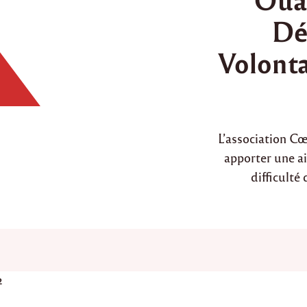
d
Dé
i
n
Volonta
L’association Cœ
apporter une ai
difficulté
2