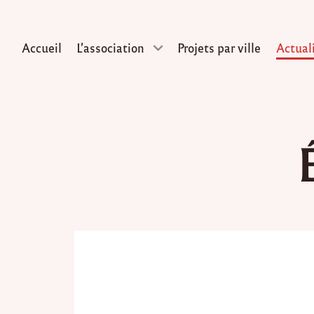
Accueil
L’association
Projets par ville
Actual
Skip
to
content