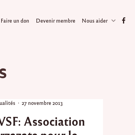
Faire un don
Devenir membre
Nous aider
s
P
ualités
27 novembre 2013
o
F: Asso ciatio n
s
t
zazate pour le
e