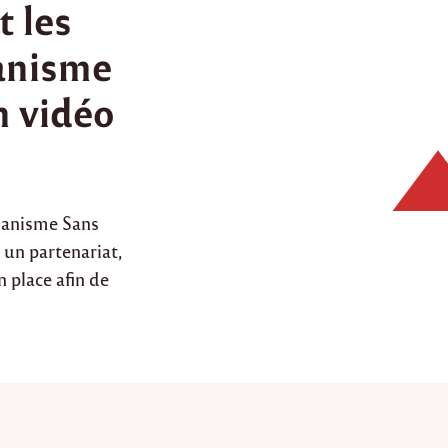
t les
anisme
n vidéo
manisme Sans
 un partenariat,
n place afin de