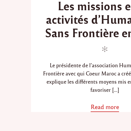
Les missions e
s
s
t
t
activités d’Hum
e
e
d
d
Sans Frontière e
i
o
n
n
Le présidente de l’association Hu
Frontière avec qui Coeur Maroc a créé
explique les différents moyens mis e
favoriser […]
Read more
a
b
o
u
t