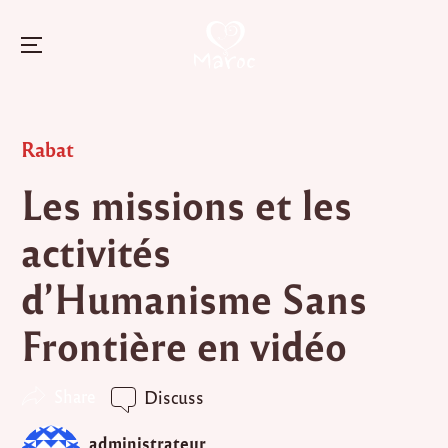
Menu
Skip
to
Posted
Rabat
content
in
Les missions et les
activités
d’Humanisme Sans
Frontière en vidéo
Share
Discuss
administrateur