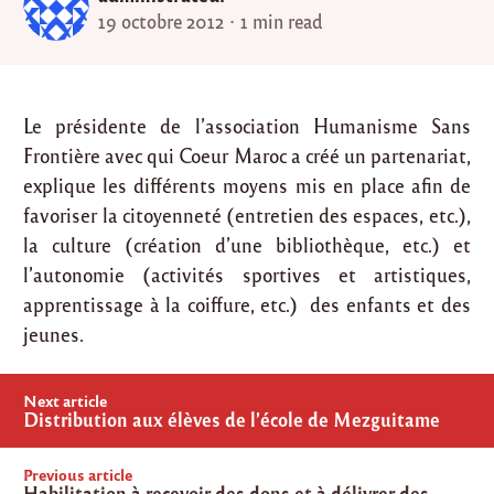
19 octobre 2012
1 min read
Le présidente de l’association Humanisme Sans
Frontière avec qui Coeur Maroc a créé un partenariat,
explique les différents moyens mis en place afin de
favoriser la citoyenneté (entretien des espaces, etc.),
la culture (création d’une bibliothèque, etc.) et
l’autonomie (activités sportives et artistiques,
apprentissage à la coiffure, etc.) des enfants et des
jeunes.
Post
Next article
navigation
Distribution aux élèves de l’école de Mezguitame
Previous article
Habilitation à recevoir des dons et à délivrer des