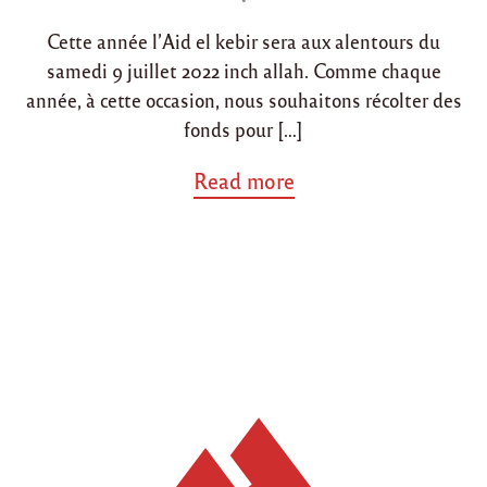
o
Cette année l’Aid el kebir sera aux alentours du
n
samedi 9 juillet 2022 inch allah. Comme chaque
année, à cette occasion, nous souhaitons récolter des
fonds pour […]
a
Read more
b
o
u
t
"
L
a
n
c
e
m
e
n
t