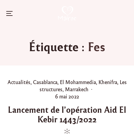
Menu
Skip
to
Étiquette :
Fes
content
P
Actualités
,
Casablanca
,
El Mohammedia
,
Khenifra
,
Les
o
structures
,
Marrakech
s
P
6 mai 2022
t
o
Lancement de l’opération Aid El
e
s
Kebir 1443/2022
d
t
i
e
n
d