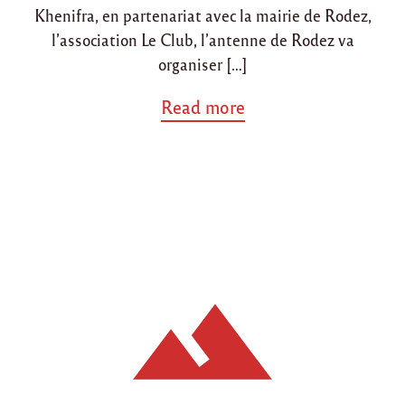
Khenifra, en partenariat avec la mairie de Rodez,
l’association Le Club, l’antenne de Rodez va
organiser […]
a
Read more
b
o
u
t
"
S
o
i
r
é
e
c
o
u
s
c
o