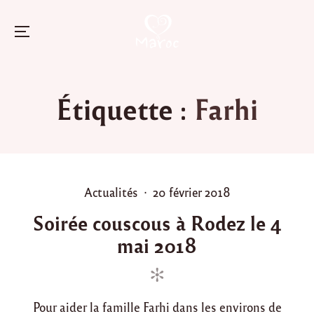
Menu
Skip
to
Étiquette :
Farhi
content
P
P
Actualités
20 février 2018
o
o
Soirée couscous à Rodez le 4
s
s
mai 2018
t
t
e
e
d
d
i
o
Pour aider la famille Farhi dans les environs de
n
n