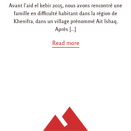
Avant l’aid el kebir 2015, nous avons rencontré une
famille en difficulté habitant dans la région de
Khenifra, dans un village prénommé Ait Ishaq.
Après […]
a
Read more
b
o
u
t
"
A
i
t
I
s
h
a
q
(
K
h