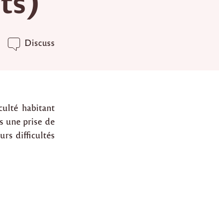
ts)
Discuss
culté habitant
s une prise de
rs difficultés