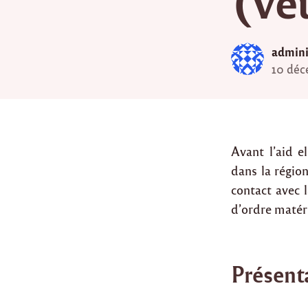
(ve
admini
10 déc
Avant l’aid e
dans la régio
contact avec 
d’ordre matér
Présent