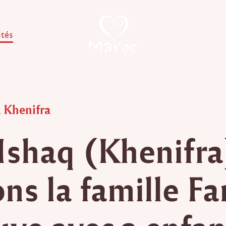
ités
,
Khenifra
 Ishaq (Khenifra
ns la famille Fa