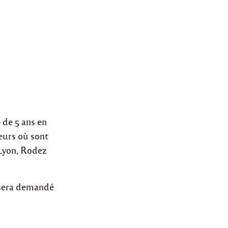
 de 5 ans en
eurs où sont
 Lyon, Rodez
 sera demandé