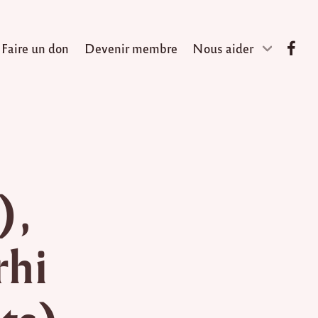
Faire un don
Devenir membre
Nous aider
),
rhi