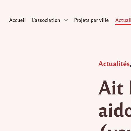
Accueil
L’association
Projets par ville
Actual
Skip
to
content
Posted
Actualités
in
Ait
aido