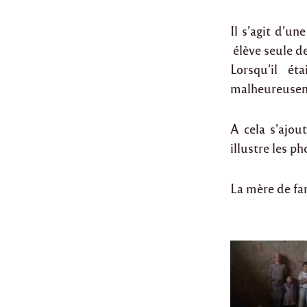
Il s’agit d’u
élève seule de
Lorsqu’il é
malheureuseme
A cela s’ajou
illustre les p
La mère de fam