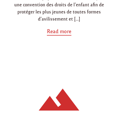
une convention des droits de l’enfant afin de
protéger les plus jeunes de toutes formes
d’avilissement et […]
a
Read more
b
o
u
t
"
C
a
s
a
b
l
a
n
c
a
,
l