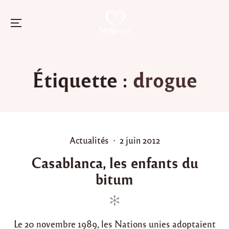
Menu
Skip
to
Étiquette :
drogue
content
P
P
Actualités
2 juin 2012
o
o
Casablanca, les enfants du
s
s
bitum
t
t
e
e
d
d
i
o
Le 20 novembre 1989, les Nations unies adoptaient
n
n