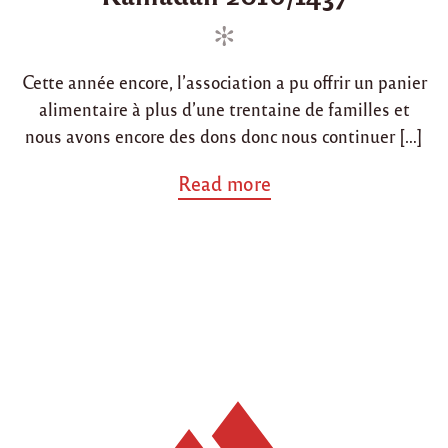
2
i
e
0
n
d
1
o
7
Cette année encore, l’association a pu offrir un panier
"
n
alimentaire à plus d’une trentaine de familles et
nous avons encore des dons donc nous continuer […]
a
Read more
b
o
u
t
"
R
é
s
u
m
é
d
e
s