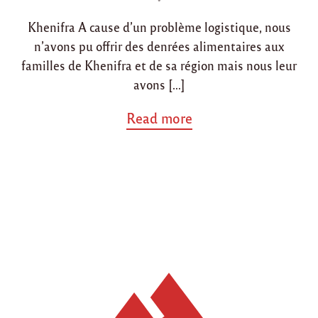
o
Khenifra A cause d’un problème logistique, nous
n
n’avons pu offrir des denrées alimentaires aux
familles de Khenifra et de sa région mais nous leur
avons […]
a
Read more
b
o
u
t
"
B
i
l
a
n
d
e
s
a