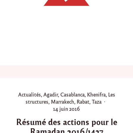
c
t
i
o
n
s
l
o
r
s
d
u
R
a
m
a
d
P
Actualités
,
Agadir
,
Casablanca
,
Khenifra
,
Les
a
o
structures
,
Marrakech
,
Rabat
,
Taza
n
1
s
P
14 juin 2016
4
t
o
3
Résumé des actions pour le
e
s
6
Ramadan 2016/1437
d
t
-