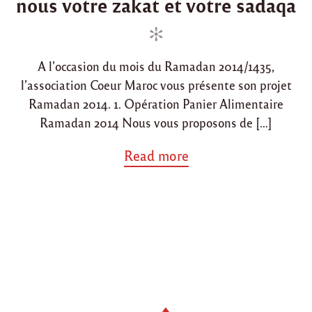
nous votre zakat et votre sadaqa
d
t
a
(
i
e
E
n
d
l
o
K
A l’occasion du mois du Ramadan 2014/1435,
e
n
b
l’association Coeur Maroc vous présente son projet
a
Ramadan 2014. 1. Opération Panier Alimentaire
b
)
Ramadan 2014 Nous vous proposons de […]
"
a
Read more
b
o
u
t
"
R
a
m
a
d
a