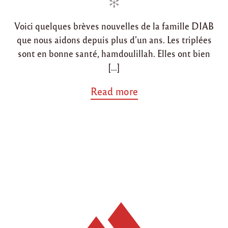
d
d
6
/
i
o
1
Voici quelques brèves nouvelles de la famille DIAB
n
n
4
que nous aidons depuis plus d’un ans. Les triplées
3
7
sont en bonne santé, hamdoulillah. Elles ont bien
"
[…]
a
Read more
b
o
u
t
"
D
e
s
n
o
u
v
e
l