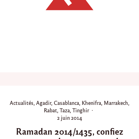
l
e
s
d
e
s
t
r
i
p
l
é
e
s
d
e
K
P
Actualités
,
Agadir
,
Casablanca
,
Khenifra
,
Marrakech
,
h
o
Rabat
,
Taza
,
Tinghir
e
n
s
P
2 juin 2014
i
t
o
f
Ramadan 2014/1435, confiez
e
s
r