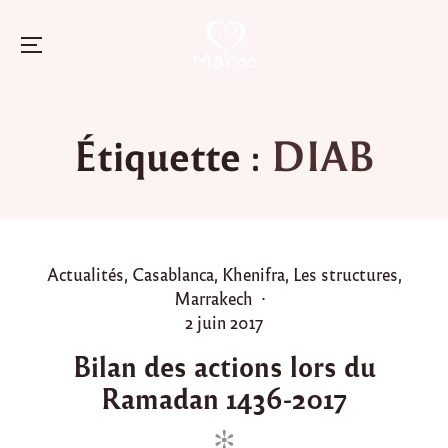
Menu
Skip
to
Étiquette :
DIAB
content
P
Actualités
,
Casablanca
,
Khenifra
,
Les structures
,
o
Marrakech
s
P
2 juin 2017
t
o
Bilan des actions lors du
e
s
Ramadan 1436-2017
d
t
i
e
n
d