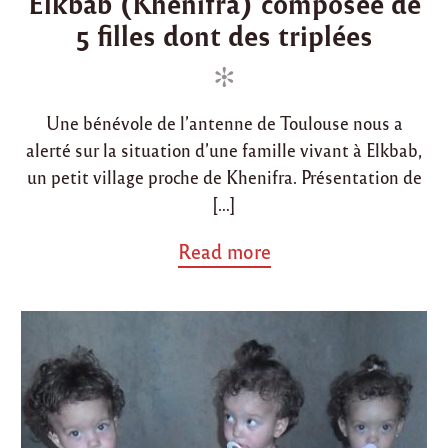
Elkbab (Khenifra) composée de
t
e
e
5 filles dont des triplées
r
d
d
e
z
i
o
a
n
n
k
a
Une bénévole de l’antenne de Toulouse nous a
t
alerté sur la situation d’une famille vivant à Elkbab,
e
un petit village proche de Khenifra. Présentation de
t
v
[…]
o
t
a
Read more
r
b
e
o
s
u
a
t
d
"
a
P
q
a
a
r
"
r
a