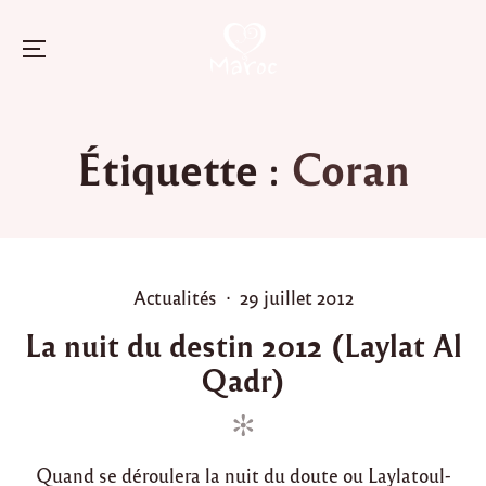
Menu
Skip
to
Étiquette :
Coran
content
P
P
Actualités
29 juillet 2012
o
o
La nuit du destin 2012 (Laylat Al
s
s
Qadr)
t
t
e
e
d
d
i
o
Quand se déroulera la nuit du doute ou Laylatoul-
n
n