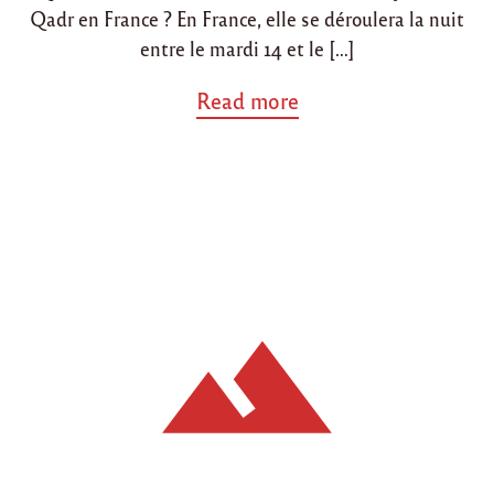
Qadr en France ? En France, elle se déroulera la nuit
entre le mardi 14 et le […]
a
Read more
b
o
u
t
"
L
a
n
u
i
t
d
u
d
e
s
t
i