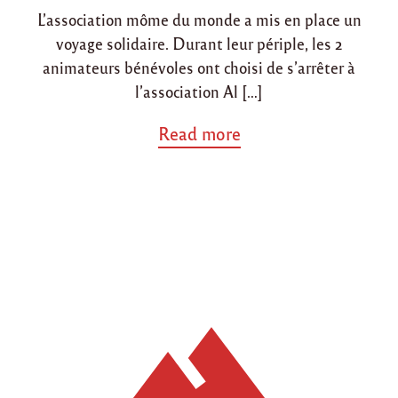
L’association môme du monde a mis en place un
voyage solidaire. Durant leur périple, les 2
animateurs bénévoles ont choisi de s’arrêter à
l’association Al […]
a
Read more
b
o
u
t
"
P
r
é
s
e
n
c
e
d
e