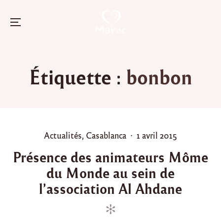
Menu
Skip
to
Étiquette :
bonbon
content
P
P
Actualités
,
Casablanca
1 avril 2015
o
o
Présence des animateurs Môme
s
s
du Monde au sein de
t
t
e
e
l’association Al Ahdane
d
d
i
o
n
n