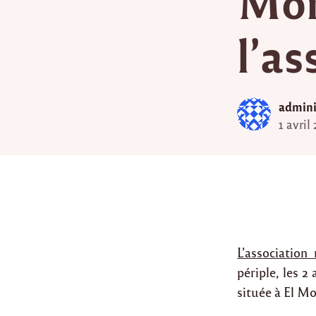
Mon
l’a
admini
1 avril
L’associatio
périple, les 2
située à El M