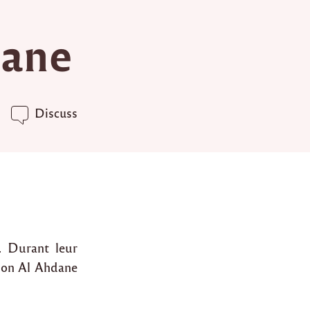
dane
Discuss
. Durant leur
ation Al Ahdane