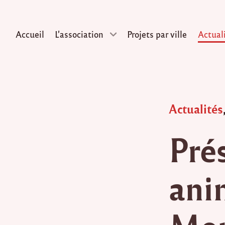
Accueil
L’association
Projets par ville
Actual
Skip
to
content
Posted
Actualités
in
Pré
ani