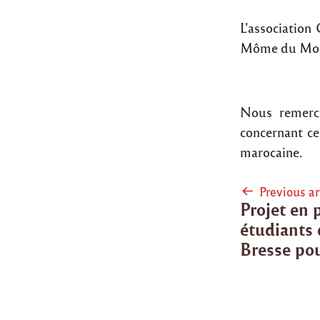
L’association
Môme du Mond
Nous remerci
concernant cet
marocaine.
Post
Previous ar
Projet en 
naviga
étudiants 
Bresse po