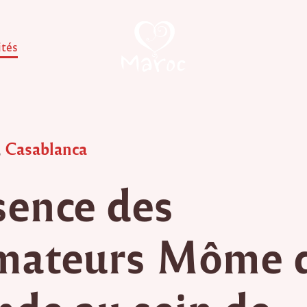
ités
,
Casablanca
sence des
mateurs Môme 