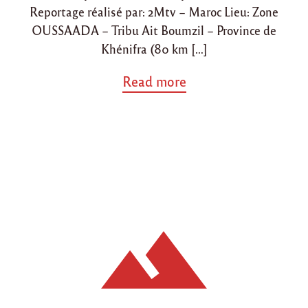
Reportage réalisé par: 2Mtv – Maroc Lieu: Zone
OUSSAADA – Tribu Ait Boumzil – Province de
Khénifra (80 km […]
a
Read more
b
o
u
t
"
R
e
p
o
r
t
a
g
e
s
u
r