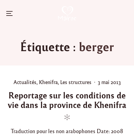
Menu
Skip
to
Étiquette :
berger
content
P
P
Actualités
,
Khenifra
,
Les structures
3 mai 2013
o
o
Reportage sur les conditions de
s
s
vie dans la province de Khenifra
t
t
e
e
d
d
i
o
Traduction pour les non arabophones Date: 2008
n
n