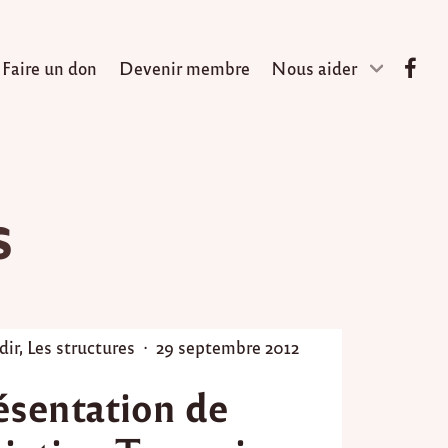
Faire un don
Devenir membre
Nous aider
s
P
dir
,
Les structures
29 septembre 2012
o
ésentation de
s
t
e