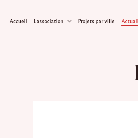
Accueil
L’association
Projets par ville
Actual
Skip
to
content