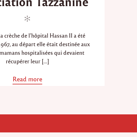
ciation Tazzanine
d
o
n
a crèche de l’hôpital Hassan II a été
1967, au départ elle était destinée aux
 mamans hospitalisées qui devaient
récupérer leur […]
Read more
a
b
o
u
t
"
P
r
é
s