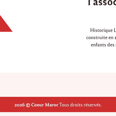
l’asso
d
i
n
Historique L
construite en 
enfants des
2026 © Coeur Maroc
Tous droits réservés.