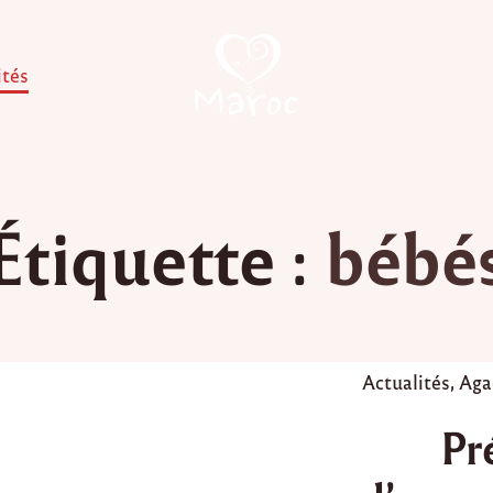
ités
Étiquette :
bébé
P
Actualités
,
Aga
o
Pr
s
t
e