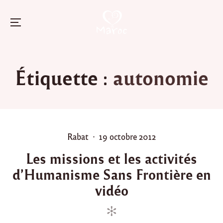
Menu
Skip
to
Étiquette :
autonomie
content
P
P
Rabat
19 octobre 2012
o
o
Les missions et les activités
s
s
d’Humanisme Sans Frontière en
t
t
e
e
vidéo
d
d
i
o
n
n