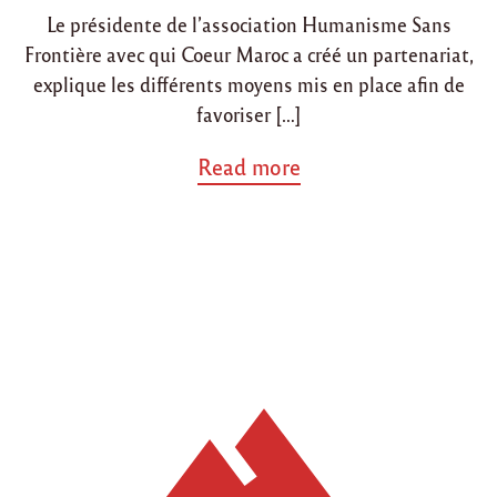
Le présidente de l’association Humanisme Sans
Frontière avec qui Coeur Maroc a créé un partenariat,
explique les différents moyens mis en place afin de
favoriser […]
a
Read more
b
o
u
t
"
L
e
s
m
i
s
s
i
o
n