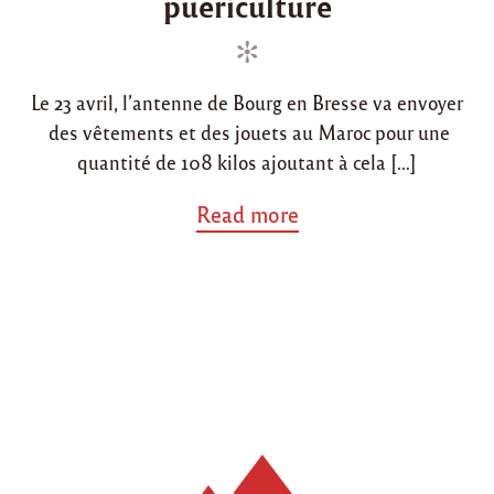
puériculture
à
i
o
K
n
n
h
e
n
Le 23 avril, l’antenne de Bourg en Bresse va envoyer
i
f
des vêtements et des jouets au Maroc pour une
r
quantité de 108 kilos ajoutant à cela […]
a
"
a
Read more
b
o
u
t
"
A
n
t
e
n
n
e
d