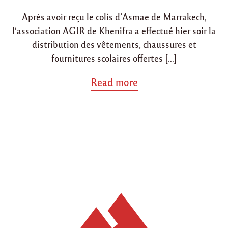
i
o
Après avoir reçu le colis d’Asmae de Marrakech,
n
n
l‘association AGIR de Khenifra a effectué hier soir la
distribution des vêtements, chaussures et
fournitures scolaires offertes […]
a
Read more
b
o
u
t
"
D
’
a
u
t
r
e
s
d
o