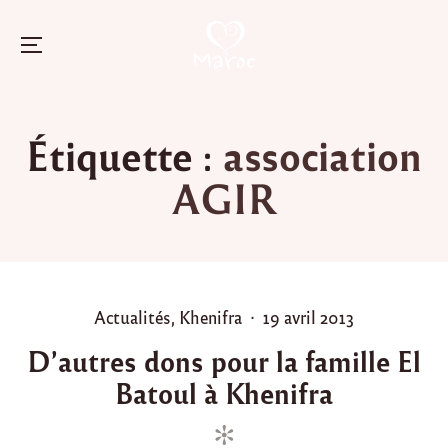
Menu
Skip
to
Étiquette :
association
content
AGIR
P
P
Actualités
,
Khenifra
19 avril 2013
o
o
D’autres dons pour la famille El
s
s
Batoul à Khenifra
t
t
e
e
d
d