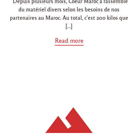
Depuis plusieurs mois, Coeur Maroc a rassemblé
o
a
du matériel divers selon les besoins de nos
i
n
n
partenaires au Maroc. Au total, c’est 200 kilos que
e
[…]
s
"
a
Read more
b
o
u
t
"
E
n
v
o
i
d
e
c
o
l
i