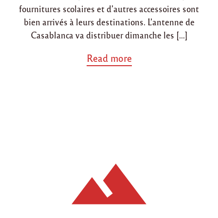
fournitures scolaires et d’autres accessoires sont
bien arrivés à leurs destinations. L’antenne de
Casablanca va distribuer dimanche les […]
a
Read more
b
o
u
t
"
R
é
c
e
p
t
i
o
n
d
e
s