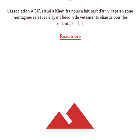
i
o
,
n
n
e
L’association AGIR situé à Khenifra nous a fait part d’un village en zone
n
montagneuse et isolé ayant besoin de vêtements chauds pour les
v
enfants. En […]
o
i
a
Read more
b
d
o
e
u
v
t
"
ê
M
t
o
e
b
i
m
l
e
i
s
n
o
t
n
s
s
-
,
n
j
o
o
u
s
u
p
e
o
t
u