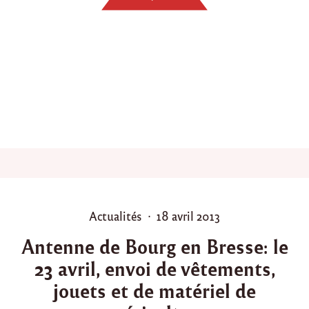
n
s
p
o
u
r
l
a
f
a
m
i
l
l
e
E
P
P
Actualités
18 avril 2013
l
o
o
B
Antenne de Bourg en Bresse: le
a
s
s
t
23 avril, envoi de vêtements,
t
t
o
e
e
jouets et de matériel de
u
d
d
l