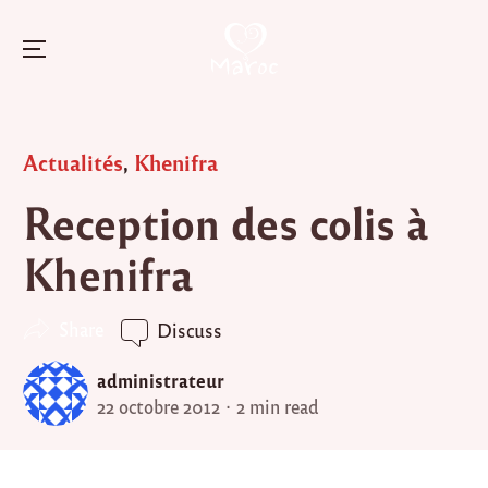
Menu
Skip
to
Posted
Actualités
,
Khenifra
content
in
Reception des colis à
Khenifra
Share
Discuss
administrateur
22 octobre 2012
2 min read