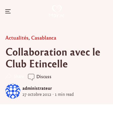
Menu
Skip
to
Posted
Actualités
,
Casablanca
content
in
Collaboration avec le
Club Etincelle
Share
Discuss
administrateur
27 octobre 2012
1 min read