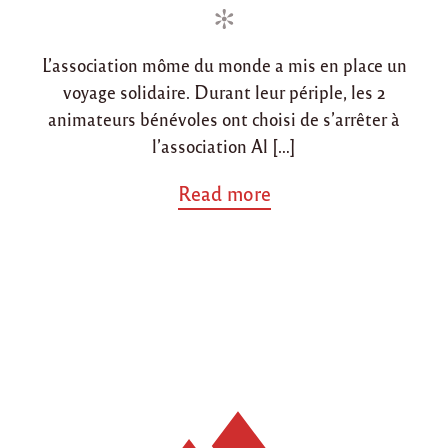
i
o
n
n
L’association môme du monde a mis en place un
voyage solidaire. Durant leur périple, les 2
animateurs bénévoles ont choisi de s’arrêter à
l’association Al […]
a
Read more
b
o
u
t
"
P
r
é
s
e
n
c
e