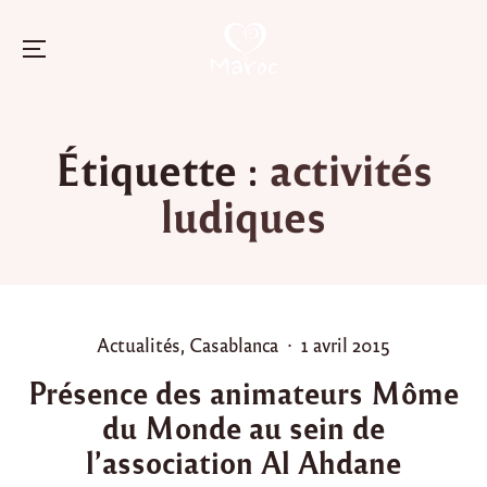
Menu
Skip
to
Étiquette :
activités
content
ludiques
P
P
Actualités
,
Casablanca
1 avril 2015
o
o
Présence des animateurs Môme
s
s
du Monde au sein de
t
t
e
e
l’association Al Ahdane
d
d