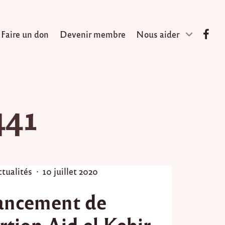
Faire un don
Devenir membre
Nous aider
441
P
ctualités
10 juillet 2020
o
ancement de
s
t
rtion Aid el Kebir
e