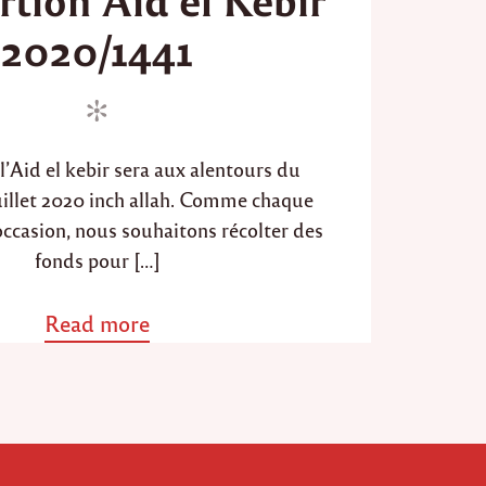
d
2020/1441
o
n
l’Aid el kebir sera aux alentours du
uillet 2020 inch allah. Comme chaque
occasion, nous souhaitons récolter des
fonds pour […]
Read more
a
b
o
u
t
"
L
a