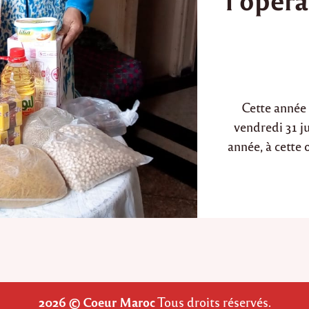
d
i
n
Cette année 
vendredi 31 j
année, à cette 
2026 © Coeur Maroc
Tous droits réservés.