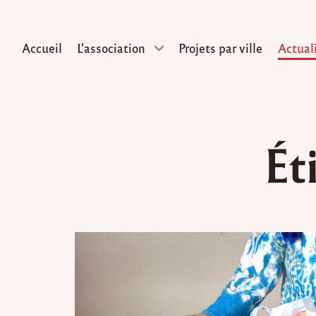
Accueil
L’association
Projets par ville
Actual
Skip
to
Ét
content