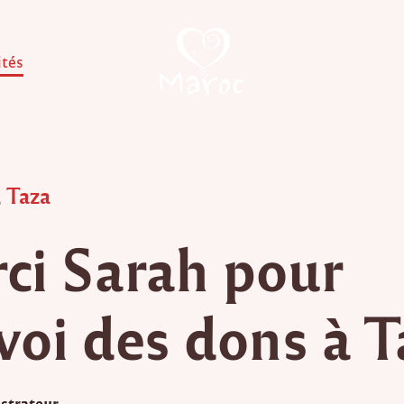
ités
,
Taza
ci Sarah pour
nvoi des dons à 
strateur