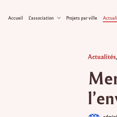
Accueil
L’association
Projets par ville
Actual
Skip
to
content
Posted
Actualités
in
Mer
l’e
admini