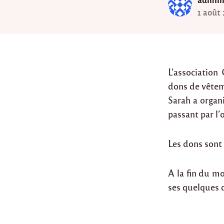
1 août
L’associatio
dons de vêteme
Sarah a organ
passant par l’
Les dons sont
A la fin du m
ses quelques 