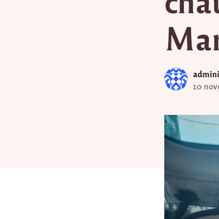
cha
Mar
admini
10 nov