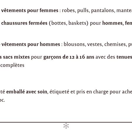
de vêtements pour femmes
: robes, pulls, pantalons, mant
e chaussures fermées
hommes, fe
(bottes, baskets) pour
de vêtements pour hommes
: blousons, vestes, chemises, p
s sacs mixtes
garçons de 12 à 16 ans
tenue
pour
avec des
complètes
emballé avec soin
été
, étiqueté et pris en charge pour a
oc.