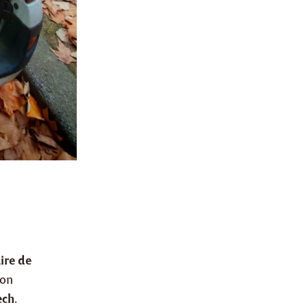
ire de
ion
ech
.