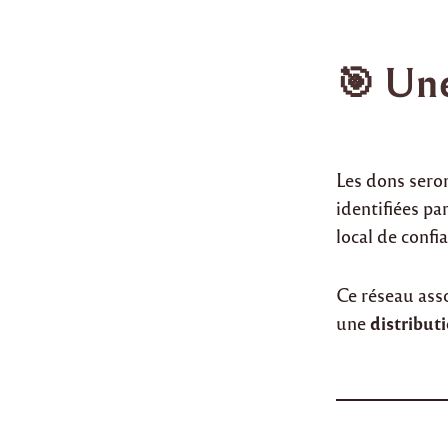
🎯 Une
Les dons sero
identifiées pa
local de confi
Ce réseau asso
distribut
une