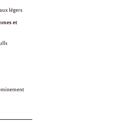
eaux légers
mmes et
ulls
s
cheminement