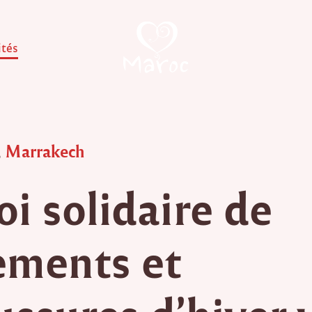
ités
,
Marrakech
oi solidaire de
ements et