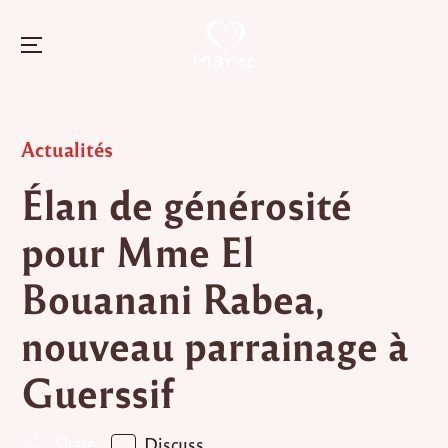
Menu
Skip
to
Posted
Actualités
content
in
Élan de générosité
pour Mme El
Bouanani Rabea,
nouveau parrainage à
Guerssif
Share
Discuss