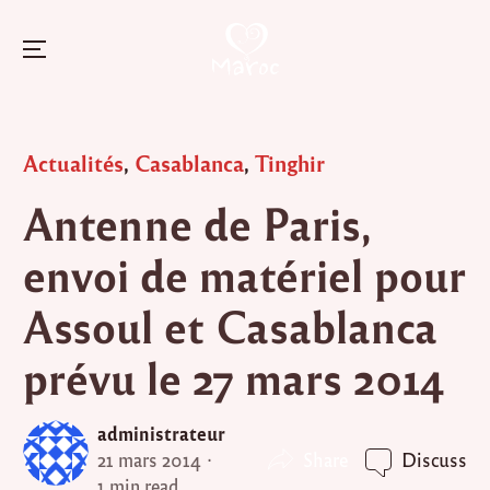
Menu
Skip
to
Posted
Actualités
,
Casablanca
,
Tinghir
content
in
Antenne de Paris,
envoi de matériel pour
Assoul et Casablanca
prévu le 27 mars 2014
administrateur
Share
21 mars 2014
Discuss
1 min read