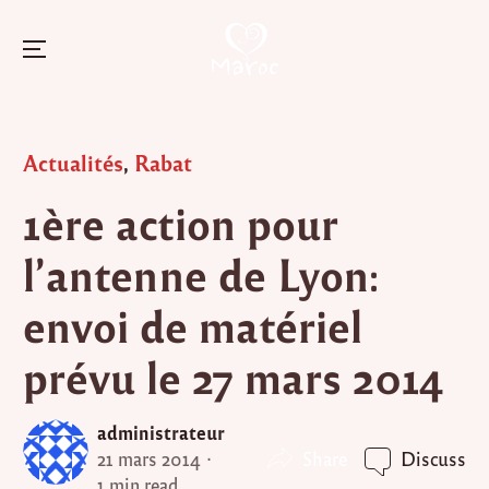
Menu
Skip
to
Posted
Actualités
,
Rabat
content
in
1ère action pour
l’antenne de Lyon:
envoi de matériel
prévu le 27 mars 2014
administrateur
Share
21 mars 2014
Discuss
1 min read