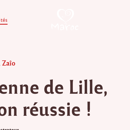
ités
,
Zaîo
enne de Lille,
on réussie !
strateur