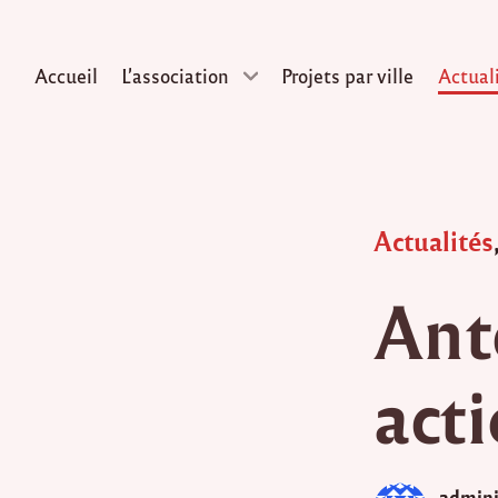
Accueil
L’association
Projets par ville
Actual
Skip
to
content
Posted
Actualités
in
Ant
acti
admini