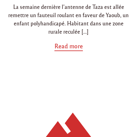
La semaine dernière l’antenne de Taza est allée
remettre un fauteuil roulant en faveur de Yaoub, un
enfant polyhandicapé. Habitant dans une zone
rurale reculée […]
a
Read more
b
o
u
t
"
L
’
a
n
t
e
n
n
e
d