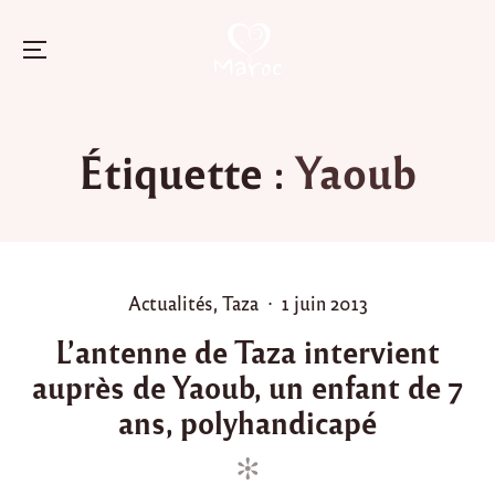
Menu
Skip
to
Étiquette :
Yaoub
content
P
P
Actualités
,
Taza
1 juin 2013
o
o
L’antenne de Taza intervient
s
s
auprès de Yaoub, un enfant de 7
t
t
e
e
ans, polyhandicapé
d
d
i
o
n
n