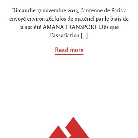
i
o
Dimanche 17 novembre 2013, l’antenne de Paris a
n
n
envoyé environ 261 kilos de matériel par le biais de
la société AMANA TRANSPORT. Dès que
l’association […]
a
Read more
b
o
u
t
"
A
n
t
e
n
n
e
d
e
P