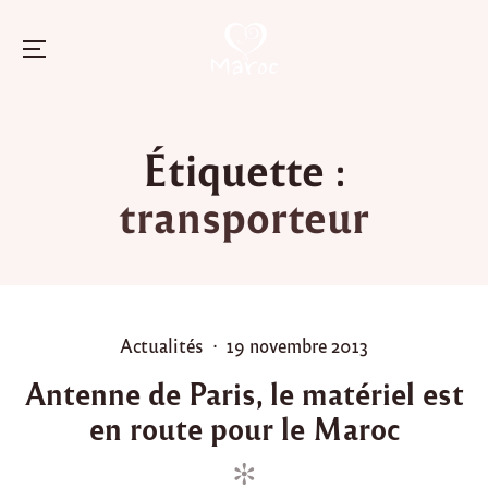
Menu
Skip
to
Étiquette :
content
transporteur
P
P
Actualités
19 novembre 2013
o
o
Antenne de Paris, le matériel est
s
s
en route pour le Maroc
t
t
e
e
d
d