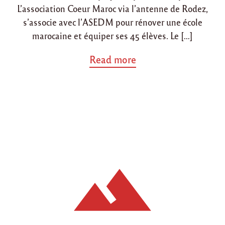
L’association Coeur Maroc via l’antenne de Rodez,
s’associe avec l’ASEDM pour rénover une école
marocaine et équiper ses 45 élèves. Le […]
a
Read more
b
o
u
t
"
P
r
o
j
e
t
d
e
r
é
n
o