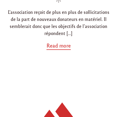
e
n
n
s
d
L’association reçoit de plus en plus de sollicitations
e
de la part de nouveaux donateurs en matériel. Il
r
semblerait donc que les objectifs de l’association
n
i
répondent […]
e
r
a
Read more
s
b
v
o
ê
u
t
t
e
"
m
L
e
a
n
n
t
c
s
e
d
m
’
e
h
n
i
t
v