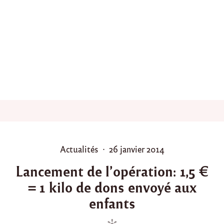
s
f
i
n
a
n
c
i
e
r
s
p
o
u
r
P
P
Actualités
26 janvier 2014
e
o
o
n
Lancement de l’opération: 1,5 €
v
s
s
o
= 1 kilo de dons envoyé aux
t
t
y
e
e
enfants
e
d
d
r
l
i
o