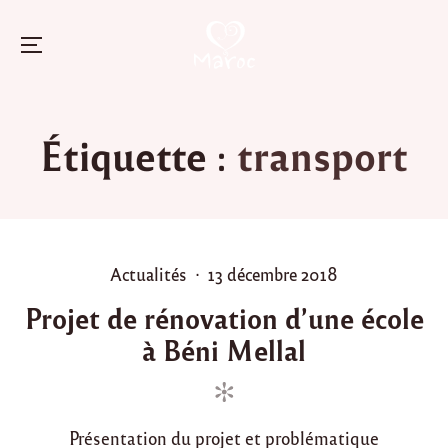
Menu
Skip
to
Étiquette :
transport
content
P
P
Actualités
13 décembre 2018
o
o
Projet de rénovation d’une école
s
s
à Béni Mellal
t
t
e
e
d
d
i
o
Présentation du projet et problématique
n
n