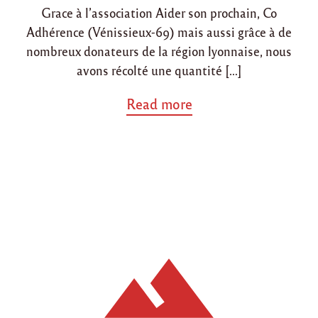
l
Grace à l’association Aider son prochain, Co
a
Adhérence (Vénissieux-69) mais aussi grâce à de
l
nombreux donateurs de la région lyonnaise, nous
"
avons récolté une quantité […]
a
Read more
b
o
u
t
"
A
p
p
e
l
a
u
x
d
o
n