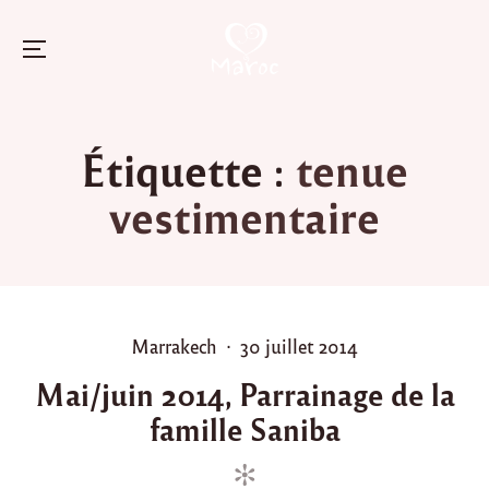
Menu
Skip
to
Étiquette :
tenue
content
vestimentaire
P
P
Marrakech
30 juillet 2014
o
o
Mai/juin 2014, Parrainage de la
s
s
famille Saniba
t
t
e
e
d
d