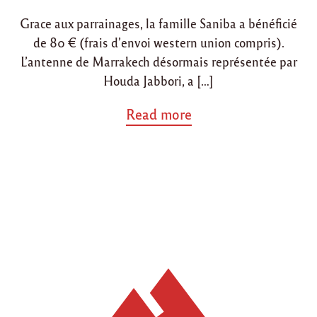
i
o
Grace aux parrainages, la famille Saniba a bénéficié
n
n
de 80 € (frais d’envoi western union compris).
L’antenne de Marrakech désormais représentée par
Houda Jabbori, a […]
a
Read more
b
o
u
t
"
M
a
i
/
j
u
i
n
2
0