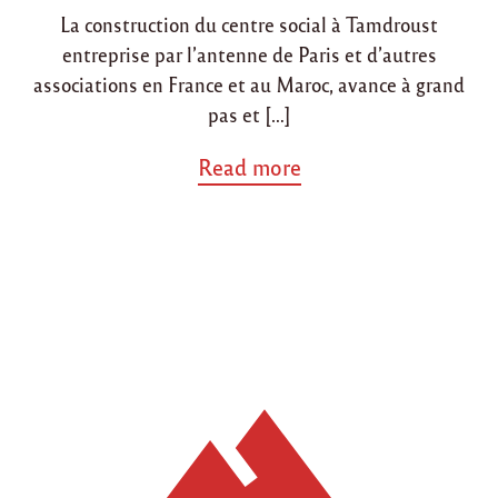
La construction du centre social à Tamdroust
entreprise par l’antenne de Paris et d’autres
associations en France et au Maroc, avance à grand
pas et […]
a
Read more
b
o
u
t
"
A
p
p
e
l
a
u
x
d
o