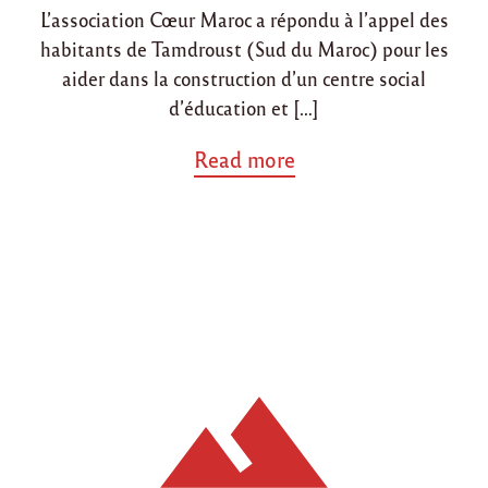
t
L’association Cœur Maroc a répondu à l’appel des
n
n
i
habitants de Tamdroust (Sud du Maroc) pour les
o
n
aider dans la construction d’un centre social
d
d’éducation et […]
u
c
a
Read more
e
b
n
o
t
u
r
t
e
"
s
C
o
o
c
n
i
s
a
t
l
r
à
u
T
c
a
t
m
i
d
o