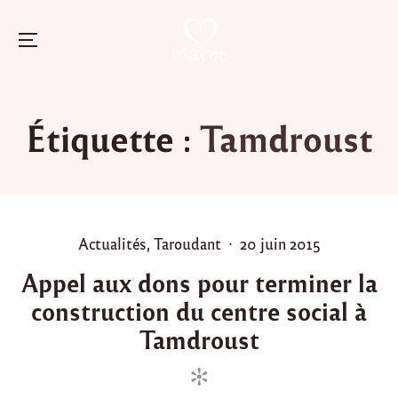
Menu
Skip
to
Étiquette :
Tamdroust
content
P
P
Actualités
,
Taroudant
20 juin 2015
o
o
Appel aux dons pour terminer la
s
s
construction du centre social à
t
t
e
e
Tamdroust
d
d
i
o
n
n