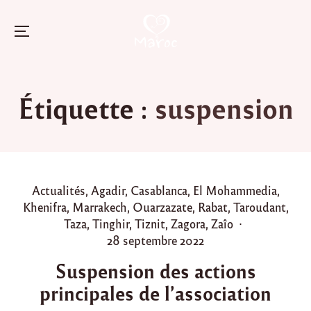
Menu
Skip
to
Étiquette :
suspension
content
P
Actualités
,
Agadir
,
Casablanca
,
El Mohammedia
,
o
Khenifra
,
Marrakech
,
Ouarzazate
,
Rabat
,
Taroudant
,
s
Taza
,
Tinghir
,
Tiznit
,
Zagora
,
Zaîo
t
P
28 septembre 2022
e
o
Suspension des actions
d
s
principales de l’association
i
t
n
e