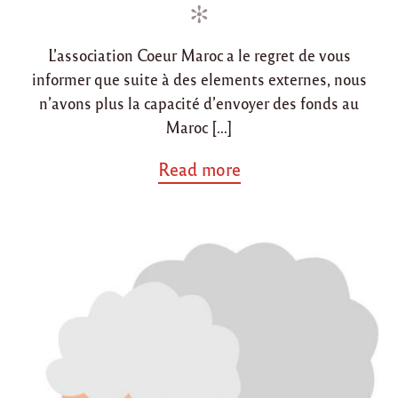
d
o
L’association Coeur Maroc a le regret de vous
n
informer que suite à des elements externes, nous
n’avons plus la capacité d’envoyer des fonds au
Maroc […]
a
Read more
b
o
u
t
"
S
u
s
p
e
n
s
i