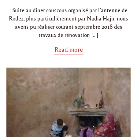
i
o
Suite au dîner couscous organisé par l’antenne de
n
n
Rodez, plus particulièrement par Nadia Hajir, nous
avons pu réaliser courant septembre 2018 des
travaux de rénovation […]
a
Read more
b
o
u
t
"
R
é
n
o
v
a
t
i
o
n