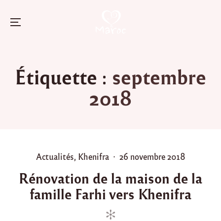
Menu
Skip
to
Étiquette :
septembre
content
2018
P
P
Actualités
,
Khenifra
26 novembre 2018
o
o
Rénovation de la maison de la
s
s
famille Farhi vers Khenifra
t
t
e
e
d
d