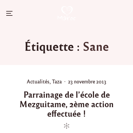
Menu
Skip
to
Étiquette :
Sane
content
P
P
Actualités
,
Taza
23 novembre 2013
o
o
Parrainage de l’école de
s
s
Mezguitame, 2ème action
t
t
e
e
effectuée !
d
d
i
o
n
n