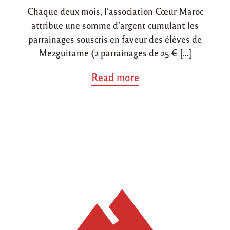
Chaque deux mois, l’association Cœur Maroc
attribue une somme d’argent cumulant les
parrainages souscris en faveur des élèves de
Mezguitame (2 parrainages de 25 € […]
a
Read more
b
o
u
t
"
P
a
r
r
a
i
n
a
g
e