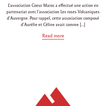
L’association Coeur Maroc a effectué une action en
partenariat avec l’association Les roses Volcaniques
d’Auvergne. Pour rappel, cette association composé
d’Aurélie et Céline avait comme […]
a
Read more
b
o
u
t
"
H
e
u
r
e
u
x
b
i
l