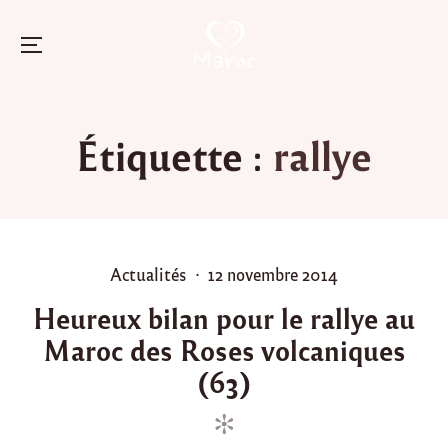
Menu
Skip
to
Étiquette :
rallye
content
P
P
Actualités
12 novembre 2014
o
o
Heureux bilan pour le rallye au
s
s
Maroc des Roses volcaniques
t
t
e
e
(63)
d
d
i
o
n
n