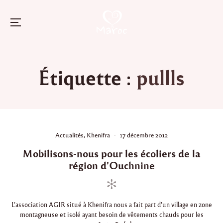
Menu
Skip
to
Étiquette :
pullls
content
P
P
Actualités
,
Khenifra
17 décembre 2012
o
o
Mobilisons-nous pour les écoliers de la
s
s
t
t
région d’Ouchnine
e
e
d
d
i
o
n
n
L’association AGIR situé à Khenifra nous a fait part d’un village en zone
montagneuse et isolé ayant besoin de vêtements chauds pour les