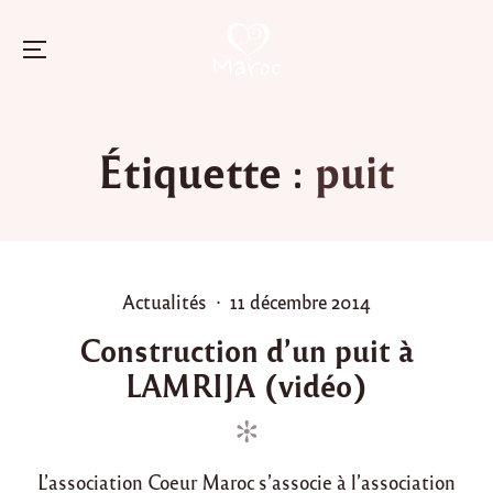
Menu
Skip
to
Étiquette :
puit
content
P
P
Actualités
11 décembre 2014
o
o
Construction d’un puit à
s
s
LAMRIJA (vidéo)
t
t
e
e
d
d
i
o
L’association Coeur Maroc s’associe à l’association
n
n