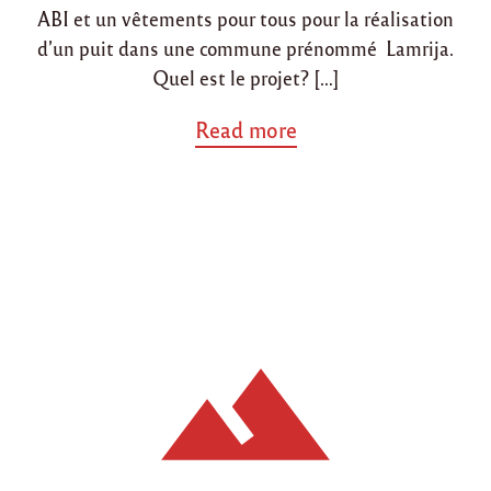
ABI et un vêtements pour tous pour la réalisation
d’un puit dans une commune prénommé Lamrija.
Quel est le projet? […]
a
Read more
b
o
u
t
"
C
o
n
s
t
r
u
c
t
i
o
n