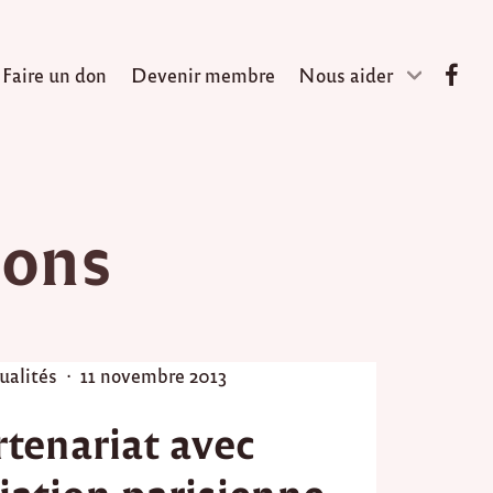
Faire un don
Devenir membre
Nous aider
ions
P
ualités
11 novembre 2013
o
rtenariat avec
s
t
ciation parisienne
e