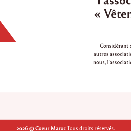
d
« Vête
i
n
Considérant 
autres associat
nous, l’associa
2026 © Coeur Maroc
Tous droits réservés.