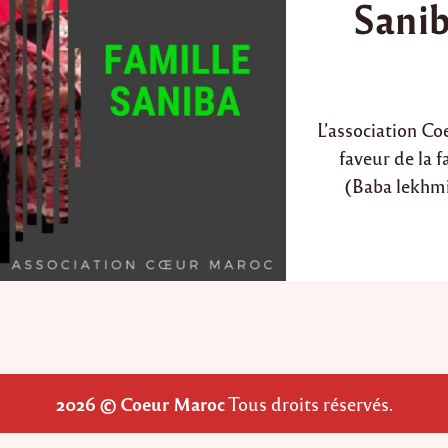
Sani
e
d
i
n
L’association Co
faveur de la 
(Baba lekhmis
2026 © Coeur Maroc
Tous droits réservés.