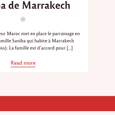
ba de Marrakech
e
d
o
n
eur Maroc met en place le parrainage en
famille Saniba qui habite à Marrakech
s). La famille est d’accord pour […]
Read more
a
b
o
u
t
"
P
a
r
r
a