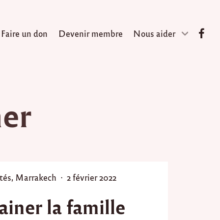
Faire un don
Devenir membre
Nous aider
ner
P
tés
,
Marrakech
2 février 2022
o
ainer la famille
s
t