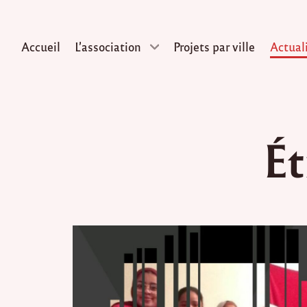
Accueil
L’association
Projets par ville
Actual
Skip
to
Ét
content