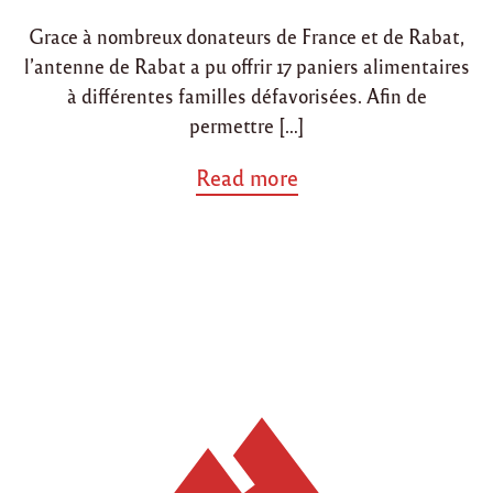
i
o
Grace à nombreux donateurs de France et de Rabat,
n
n
l’antenne de Rabat a pu offrir 17 paniers alimentaires
à différentes familles défavorisées. Afin de
permettre […]
a
Read more
b
o
u
t
"
A
n
t
e
n
n
e
d
e
R