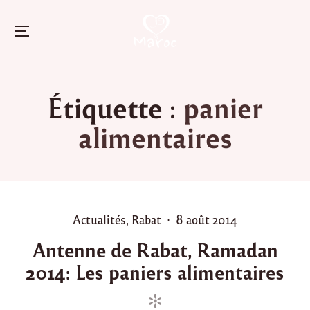
Menu
Skip
to
Étiquette :
panier
content
alimentaires
P
P
Actualités
,
Rabat
8 août 2014
o
o
Antenne de Rabat, Ramadan
s
s
2014: Les paniers alimentaires
t
t
e
e
d
d