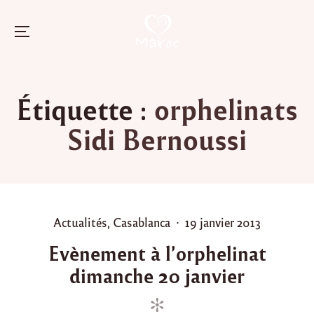
Menu
Skip
to
Étiquette :
orphelinats
content
Sidi Bernoussi
P
P
Actualités
,
Casablanca
19 janvier 2013
o
o
Evènement à l’orphelinat
s
s
dimanche 20 janvier
t
t
e
e
d
d