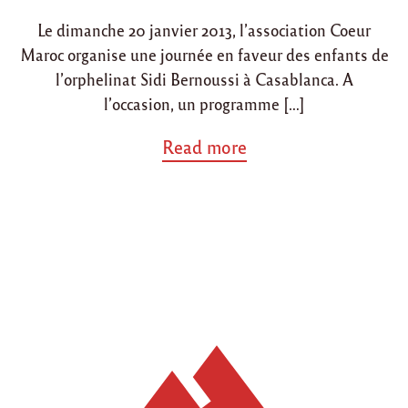
i
o
Le dimanche 20 janvier 2013, l’association Coeur
n
n
Maroc organise une journée en faveur des enfants de
l’orphelinat Sidi Bernoussi à Casablanca. A
l’occasion, un programme […]
a
Read more
b
o
u
t
"
E
v
è
n
e
m
e
n
t
à