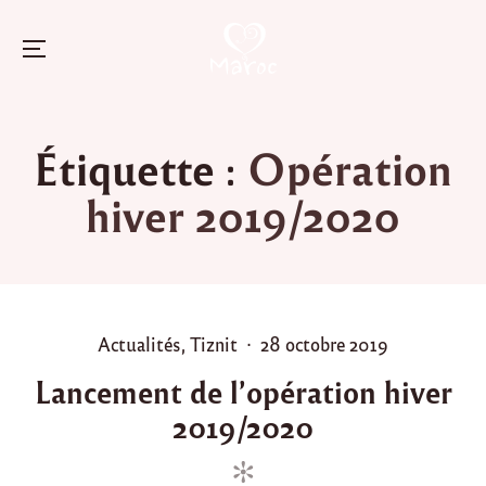
Menu
Skip
to
Étiquette :
Opération
content
hiver 2019/2020
P
P
Actualités
,
Tiznit
28 octobre 2019
o
o
Lancement de l’opération hiver
s
s
2019/2020
t
t
e
e
d
d