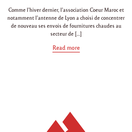
i
o
Comme l’hiver dernier, l’association Coeur Maroc et
n
n
notamment l’antenne de Lyon a choisi de concentrer
de nouveau ses envois de fournitures chaudes au
secteur de […]
a
Read more
b
o
u
t
"
L
a
n
c
e
m
e
n
t
d