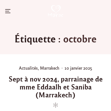
Menu
Skip
to
Étiquette :
octobre
content
P
P
Actualités
,
Marrakech
10 janvier 2025
o
o
Sept à nov 2024, parrainage de
s
s
mme Eddaalh et Saniba
t
t
e
e
(Marrakech)
d
d
i
o
n
n