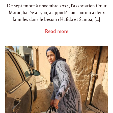
De septembre à novembre 2024, l’association Cœur
Maroc, basée à Lyon, a apporté son soutien à deux
familles dans le besoin : Hafida et Saniba, […]
a
Read more
b
o
u
t
"
S
e
p
t
à
n
o
v
2
0
2
4