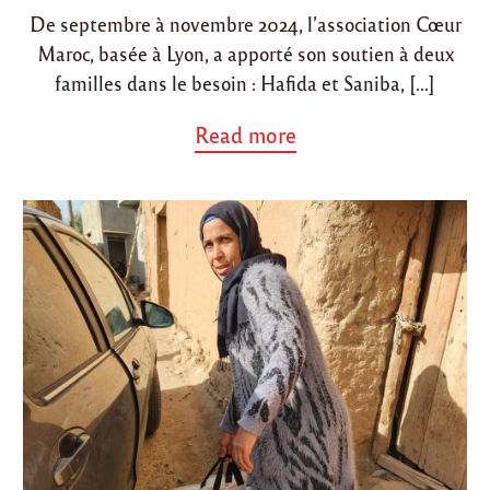
De septembre à novembre 2024, l’association Cœur
Maroc, basée à Lyon, a apporté son soutien à deux
familles dans le besoin : Hafida et Saniba, […]
a
Read more
b
o
u
t
"
S
e
p
t
à
n
o
v
2
0
2
4