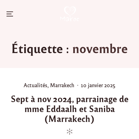
Menu
Skip
to
Étiquette :
novembre
content
P
P
Actualités
,
Marrakech
10 janvier 2025
o
o
Sept à nov 2024, parrainage de
s
s
mme Eddaalh et Saniba
t
t
e
e
(Marrakech)
d
d
i
o
n
n