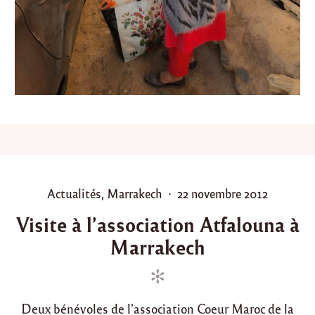
,
p
a
r
r
a
i
n
a
g
e
d
e
m
P
P
Actualités
,
Marrakech
22 novembre 2012
m
o
o
e
Visite à l’association Atfalouna à
E
s
s
d
Marrakech
t
t
d
e
e
a
d
d
a
l
i
o
h
Deux bénévoles de l’association Coeur Maroc de la
n
n