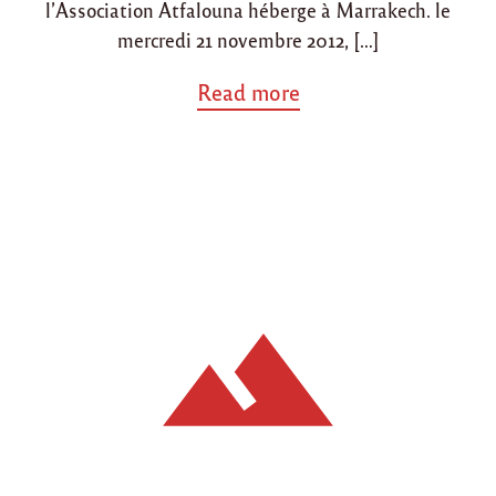
l’Association Atfalouna héberge à Marrakech. le
e
mercredi 21 novembre 2012, […]
c
h
"
a
Read more
b
o
u
t
"
A
c
t
i
o
n
s
d
u
m
o
i
s
d