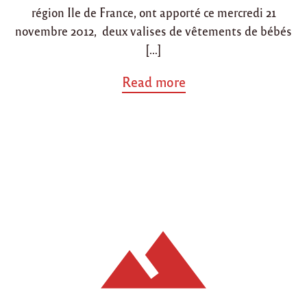
e
région Ile de France, ont apporté ce mercredi 21
t
S
novembre 2012, deux valises de vêtements de bébés
a
[…]
n
i
a
Read more
b
b
a
o
(
u
M
t
a
"
r
V
r
i
a
s
k
i
e
t
c
e
h
à
)
l
"
’
a
s
s