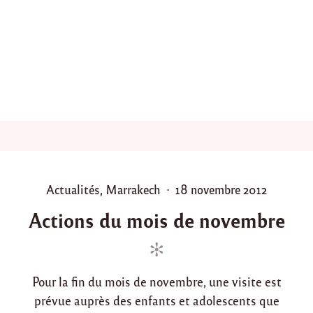
o
c
i
a
t
i
o
n
A
t
f
a
l
o
P
P
Actualités
,
Marrakech
18 novembre 2012
u
o
o
n
Actions du mois de novembre
a
s
s
à
t
t
M
e
e
a
d
d
r
Pour la fin du mois de novembre, une visite est
r
i
o
a
prévue auprès des enfants et adolescents que
n
n
k