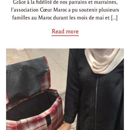
Grâce à la fidélité de nos parrains et marraines,
o
l’association Cœur Maroc a pu soutenir plusieurs
n
familles au Maroc durant les mois de mai et […]
a
Read more
b
o
u
t
"
P
a
r
r
a
i
n
a
g
e
M
a
i