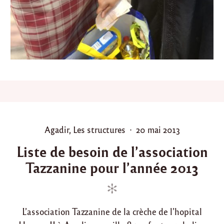
e
t
J
u
i
n
2
0
2
5
"
P
P
Agadir
,
Les structures
20 mai 2013
o
o
Liste de besoin de l’association
s
s
Tazzanine pour l’année 2013
t
t
e
e
d
d
i
o
L’association Tazzanine de la crèche de l’hopital
n
n