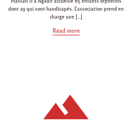
Hassan II à Agadir accueille 85 enfants orphelins
dont 29 qui sont handicapés. L’association prend en
charge une […]
a
Read more
b
o
u
t
"
L
i
s
t
e
d
e
b
e
s
o
i
n