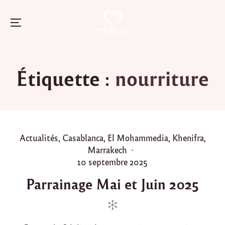
Menu
Skip
to
Étiquette :
nourriture
content
P
Actualités
,
Casablanca
,
El Mohammedia
,
Khenifra
,
o
Marrakech
s
P
10 septembre 2025
t
o
Parrainage Mai et Juin 2025
e
s
d
t
i
e
n
d