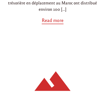
trésorière en déplacement au Maroc ont distribué
environ 100 […]
a
Read more
b
o
u
t
"
A
c
t
i
o
n
s
à
T
a
z
a
d
u