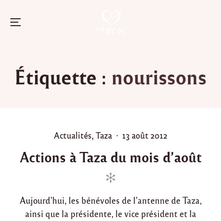
Menu
Skip
to
Étiquette :
nourissons
content
P
P
Actualités
,
Taza
13 août 2012
o
o
Actions à Taza du mois d’août
s
s
t
t
e
e
d
d
Aujourd’hui, les bénévoles de l’antenne de Taza,
i
o
ainsi que la présidente, le vice président et la
n
n