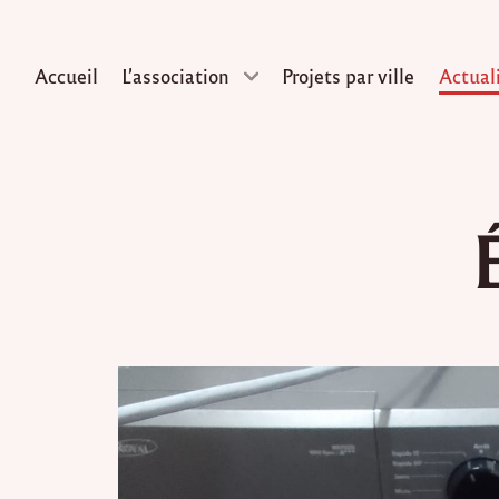
Accueil
L’association
Projets par ville
Actual
Skip
to
content