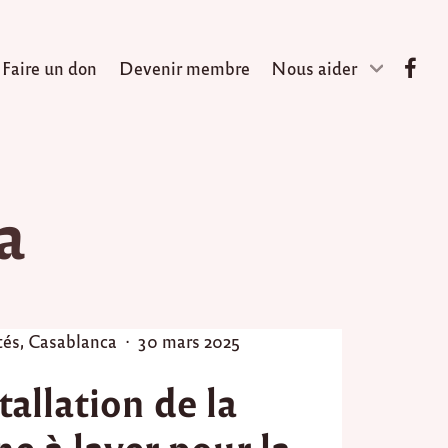
Faire un don
Devenir membre
Nous aider
a
P
tés
,
Casablanca
30 mars 2025
o
tallation de la
s
t
e à laver pour la
e