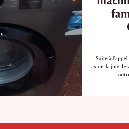
d
fam
i
n
Suite à l’appe
avons la joie de
notr