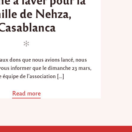
d
ille de Nehza,
o
n
Casablanca
l aux dons que nous avions lancé, nous
 vous informer que le dimanche 23 mars,
e équipe de l’association […]
Read more
a
b
o
u
t
"
I