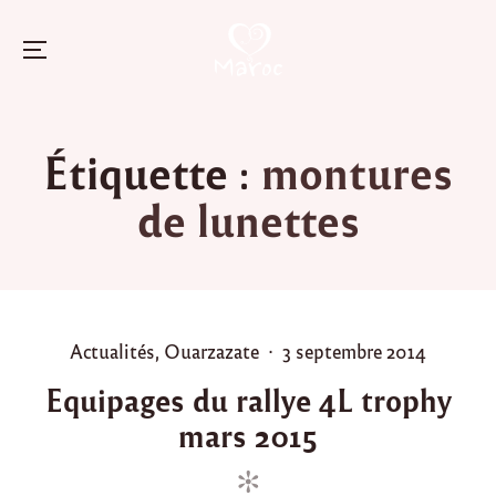
Menu
Skip
to
Étiquette :
montures
content
de lunettes
P
P
Actualités
,
Ouarzazate
3 septembre 2014
o
o
Equipages du rallye 4L trophy
s
s
mars 2015
t
t
e
e
d
d