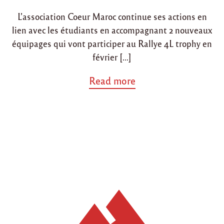
i
o
L’association Coeur Maroc continue ses actions en
n
n
lien avec les étudiants en accompagnant 2 nouveaux
équipages qui vont participer au Rallye 4L trophy en
février […]
a
Read more
b
o
u
t
"
E
q
u
i
p
a
g
e
s
d