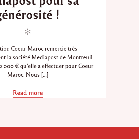
d
générosité !
o
n
ation Coeur Maroc remercie très
nt la société Mediapost de Montreuil
2 000 € qu’elle a effectuer pour Coeur
Maroc. Nous […]
Read more
a
b
o
u
t
"
U
n