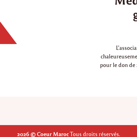
d
i
n
L’associ
chaleureuseme
pour le don de 
2026 © Coeur Maroc
Tous droits réservés.