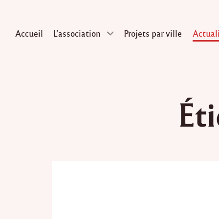
Accueil
L’association
Projets par ville
Actual
Skip
to
Éti
content