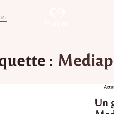
ités
quette :
Mediap
P
Actu
o
Un 
s
t
Med
e