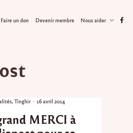
Faire un don
Devenir membre
Nous aider
ost
P
alités
,
Tinghir
16 avril 2014
o
grand MERCI à
s
t
iapost pour sa
e