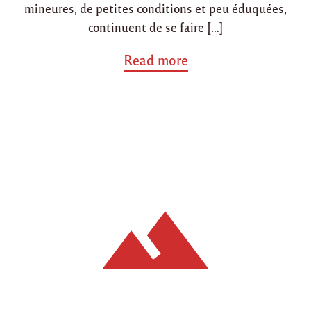
mineures, de petites conditions et peu éduquées,
continuent de se faire […]
a
Read more
b
o
u
t
"
L
’
a
v
o
r
t
e
m
e
n
t
c
l