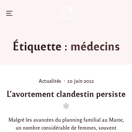
Menu
Skip
to
Étiquette :
médecins
content
P
P
Actualités
10 juin 2012
o
o
L’avortement clandestin persiste
s
s
t
t
e
e
d
d
Malgré les avancées du planning familial au Maroc,
i
o
un nombre considérable de femmes, souvent
n
n