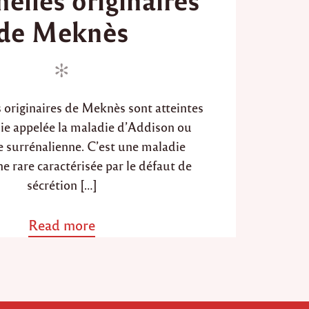
d
d
de Meknès
o
n
n
originaires de Meknès sont atteintes
ie appelée la maladie d’Addison ou
e surrénalienne. C’est une maladie
e rare caractérisée par le défaut de
sécrétion […]
Read more
a
b
o
u
t
"
A