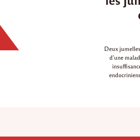
i
Deux jumelles 
d’une malad
insuffisanc
endocrinienn