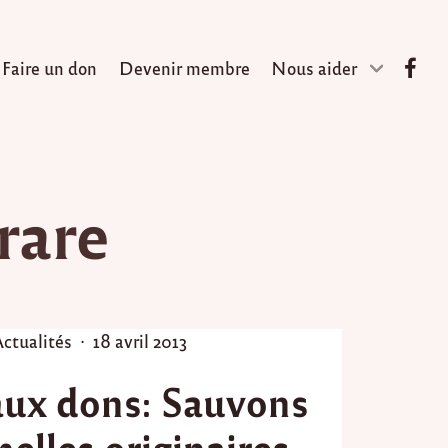
Faire un don
Devenir membre
Nous aider
rare
P
P
ctualités
18 avril 2013
o
aux dons: Sauvons
s
t
melles originaires
e