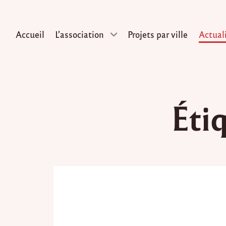
Accueil
L’association
Projets par ville
Actual
Skip
to
Éti
content