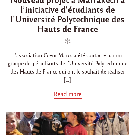
s
s
l’initiative d’étudiants de
t
t
e
e
l’Université Polytechnique des
d
d
Hauts de France
i
o
n
n
L’association Coeur Maroc a été contacté par un
groupe de 3 étudiants de l’Université Polytechnique
des Hauts de France qui ont le souhait de réaliser
[…]
a
Read more
b
o
u
t
"
N
o