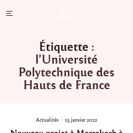
Menu
Skip
to
Étiquette :
content
l’Université
Polytechnique des
Hauts de France
P
P
Actualités
15 janvier 2022
o
o
Nouveau projet à Marrakech à